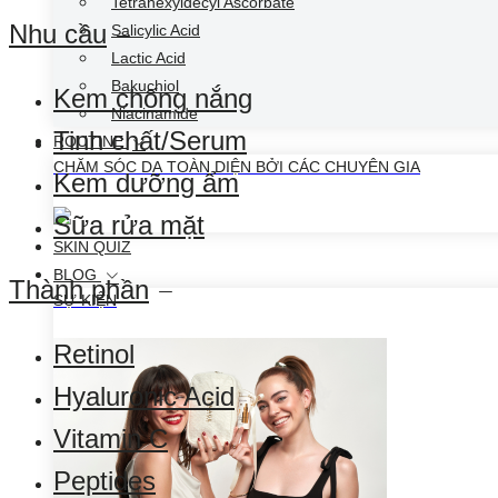
Tetrahexyldecyl Ascorbate
Nhu cầu
Salicylic Acid
Lactic Acid
Bakuchiol
Kem chống nắng
Niacinamide
Tinh chất/Serum
ROUTINE
CHĂM SÓC DA TOÀN DIỆN BỞI CÁC CHUYÊN GIA
Kem dưỡng ẩm
Sữa rửa mặt
SKIN QUIZ
BLOG
Thành phần
SỰ KIỆN
Retinol
Hyaluronic Acid
Vitamin C
Peptides