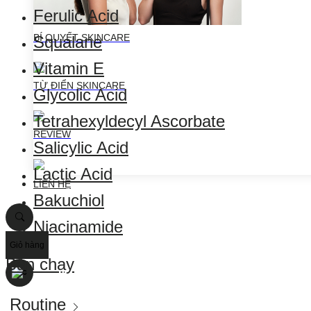
Ferulic Acid
BÍ QUYẾT SKINCARE
Squalane
Vitamin E
TỪ ĐIỂN SKINCARE
Glycolic Acid
Tetrahexyldecyl Ascorbate
REVIEW
Salicylic Acid
Lactic Acid
LIÊN HỆ
Bakuchiol
Niacinamide
Giỏ hàng
Bán chạy
0
Routine