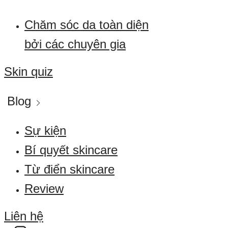
Chăm sóc da toàn diện
bởi các chuyên gia
Skin quiz
Blog
Sự kiện
Bí quyết skincare
Từ điển skincare
Review
Liên hệ