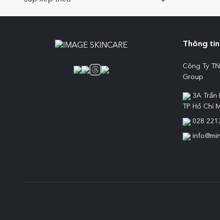
Thông tin 
Công Ty TN
Group
3A Trần 
TP Hồ Chí M
028 221
info@mi